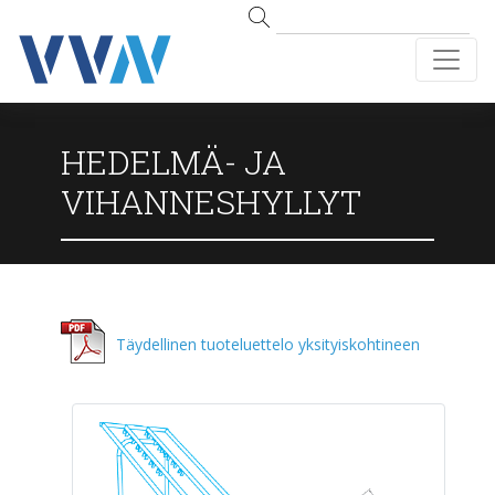
HEDELMÄ- JA
VIHANNESHYLLYT
Täydellinen tuoteluettelo yksityiskohtineen