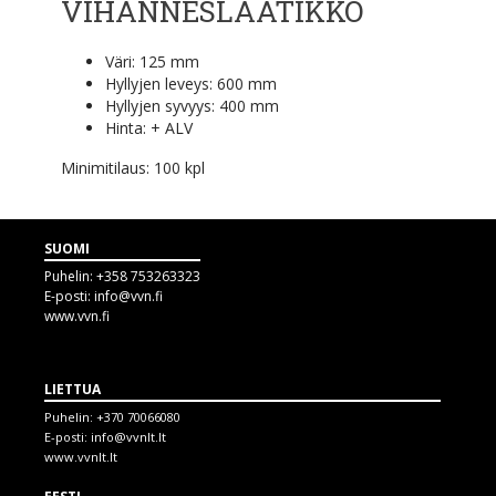
VIHANNESLAATIKKO
Väri: 125 mm
Hyllyjen leveys: 600 mm
Hyllyjen syvyys: 400 mm
Hinta:
+ ALV
Minimitilaus: 100 kpl
SUOMI
Puhelin:
+358 753263323
E-posti:
info@vvn.fi
www.vvn.fi
LIETTUA
Puhelin:
+370 70066080
E-posti:
info@vvnlt.lt
www.vvnlt.lt