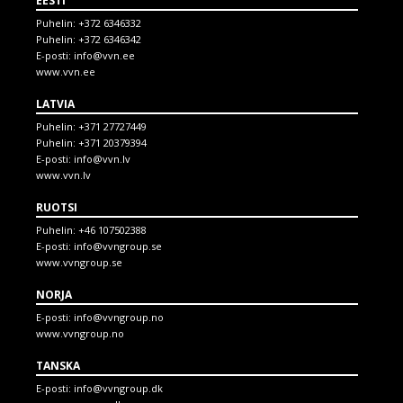
EESTI
Puhelin:
+372 6346332
Puhelin:
+372 6346342
E-posti:
info@vvn.ee
www.vvn.ee
LATVIA
Puhelin:
+371 27727449
Puhelin:
+371 20379394
E-posti:
info@vvn.lv
www.vvn.lv
RUOTSI
Puhelin:
+46 107502388
E-posti:
info@vvngroup.se
www.vvngroup.se
NORJA
E-posti:
info@vvngroup.no
www.vvngroup.no
TANSKA
E-posti:
info@vvngroup.dk