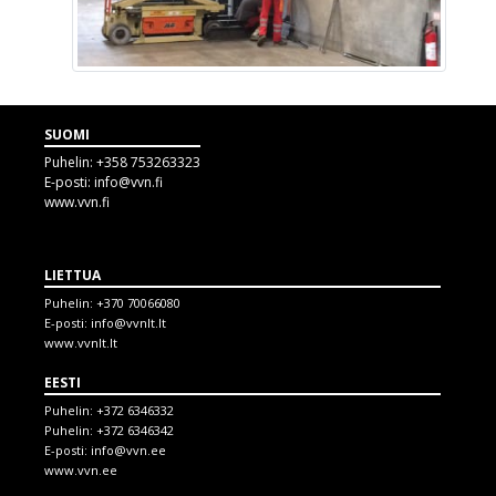
SUOMI
Puhelin:
+358 753263323
E-posti:
info@vvn.fi
www.vvn.fi
LIETTUA
Puhelin:
+370 70066080
E-posti:
info@vvnlt.lt
www.vvnlt.lt
EESTI
Puhelin:
+372 6346332
Puhelin:
+372 6346342
E-posti:
info@vvn.ee
www.vvn.ee