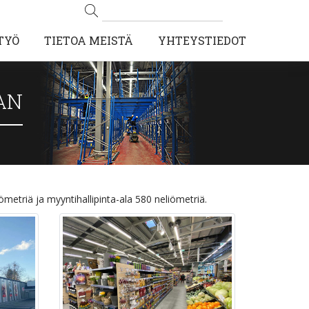
TYÖ
TIETOA MEISTÄ
YHTEYSTIEDOT
AN
etriä ja myyntihallipinta-ala 580 neliömetriä.