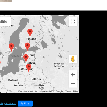
tekäytäntömme
.
Hyväksyn