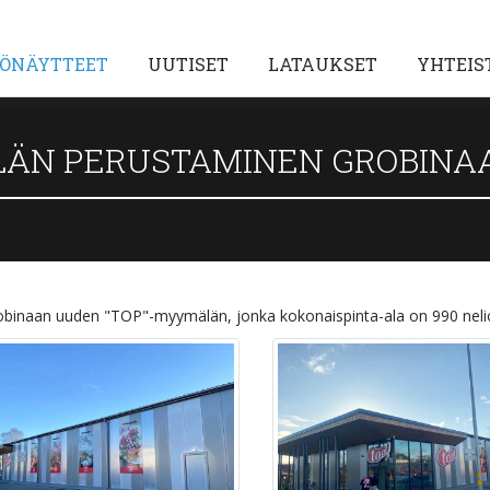
ÖNÄYTTEET
UUTISET
LATAUKSET
YHTEIS
LÄN PERUSTAMINEN GROBINA
Grobinaan uuden "TOP"-myymälän, jonka kokonaispinta-ala on 990 neliöm