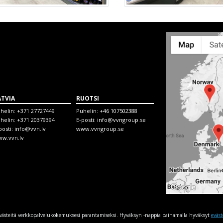
ATVIA
RUOTSI
helin:
+371 27727449
Puhelin:
+46 107502388
helin:
+371 20379394
E-posti:
info@vvngroup.se
posti:
info@vvn.lv
www.vvngroup.se
w.vvn.lv
evästeitä verkkopalvelukokemuksesi parantamiseksi. Hyväksyn -nappia painamalla hyväksyt
eväs