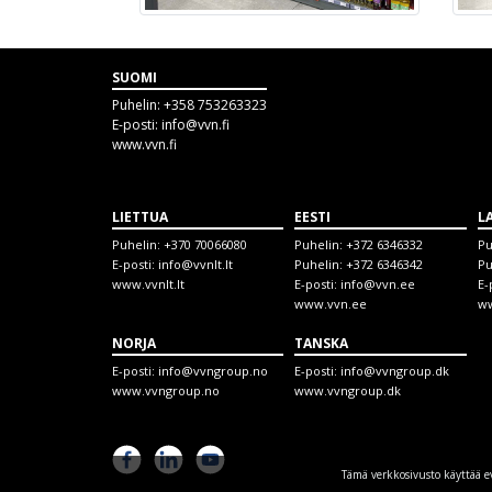
SUOMI
Puhelin:
+358 753263323
E-posti:
info@vvn.fi
www.vvn.fi
LIETTUA
EESTI
L
Puhelin:
+370 70066080
Puhelin:
+372 6346332
Pu
E-posti:
info@vvnlt.lt
Puhelin:
+372 6346342
Pu
www.vvnlt.lt
E-posti:
info@vvn.ee
E-
www.vvn.ee
ww
NORJA
TANSKA
E-posti:
info@vvngroup.no
E-posti:
info@vvngroup.dk
www.vvngroup.no
www.vvngroup.dk
Tämä verkkosivusto käyttää 