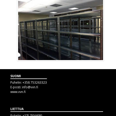
SUOMI
Puhelin:
+358 753263323
E-posti:
info@vvn.fi
www.vvn.fi
LIETTUA
Puhelin:
+370 70066080