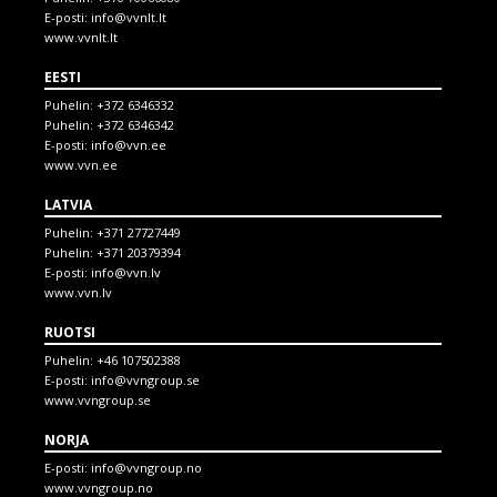
E-posti:
info@vvnlt.lt
www.vvnlt.lt
EESTI
Puhelin:
+372 6346332
Puhelin:
+372 6346342
E-posti:
info@vvn.ee
www.vvn.ee
LATVIA
Puhelin:
+371 27727449
Puhelin:
+371 20379394
E-posti:
info@vvn.lv
www.vvn.lv
RUOTSI
Puhelin:
+46 107502388
E-posti:
info@vvngroup.se
www.vvngroup.se
NORJA
E-posti:
info@vvngroup.no
www.vvngroup.no